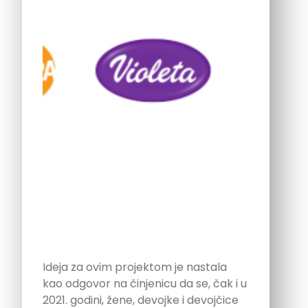
Ideja za ovim projektom je nastala
kao odgovor na činjenicu da se, čak i u
2021. godini, žene, devojke i devojčice