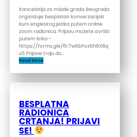
Kancelarija za mlade grada Beograda
organizuje besplatan konverzacijski
kurs engleskog jezika putem online
zoom radionica. Prijavu možete izvršiti
putem linka –
https://forms.gle/6r7w6bhvz6h8X8q
u5 Prijave traju do…
Read More
BESPLATNA
RADIONICA
CRTANJA! PRIJAVI
SE!