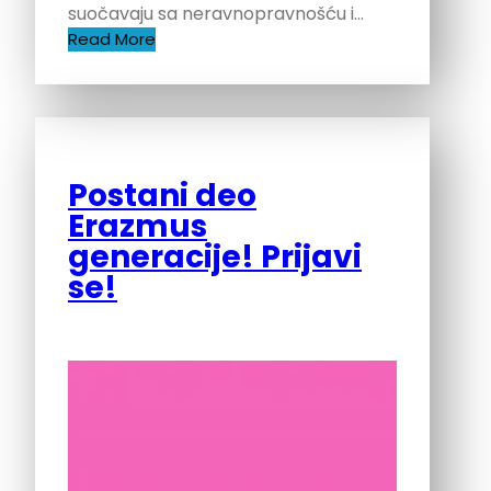
suočavaju sa neravnopravnošću i…
Read More
Postani deo
Erazmus
generacije! Prijavi
se!