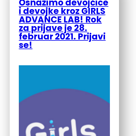
Osnažimo devojčice
i devojke kroz GIRLS
ADVANCE LAB! Rok
za prijave je 28.
februar 2021. Prijavi
se!