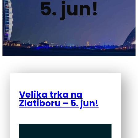
5. jun!
Velika trka na
Zlatiboru – 5. jun!