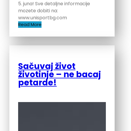
5. juna! Sve detaljne informacije
mozete dobiti na:
www.unisportbg.com
Read More
Sačuvaj život
životinje – ne bacaj
petarde!