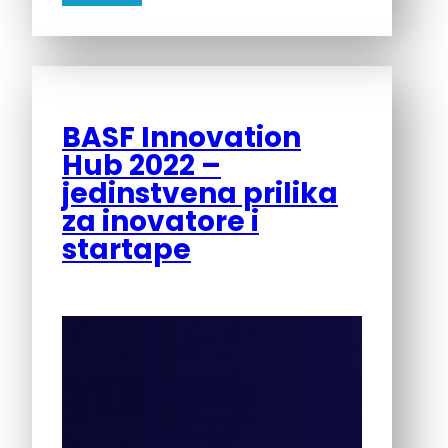
BASF Innovation
Hub 2022 –
jedinstvena prilika
za inovatore i
startape