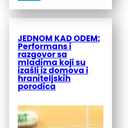
JEDNOM KAD ODEM:
Performans i
razgovor sa
mladima koji su
izašli iz domova i
hraniteljskih
porodica