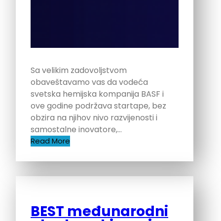
Sa velikim zadovoljstvom
obaveštavamo vas da vodeća
svetska hemijska kompanija BASF i
ove godine podržava startape, bez
obzira na njihov nivo razvijenosti i
samostalne inovatore,…
Read More
BEST međunarodni