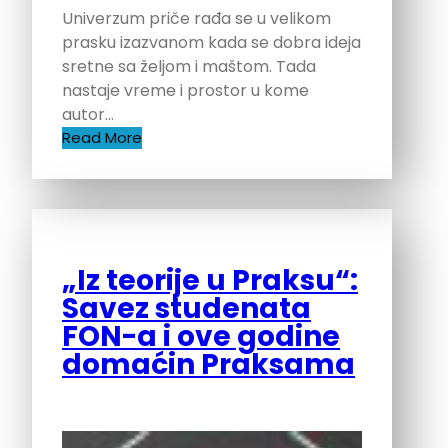
Univerzum priče rađa se u velikom
prasku izazvanom kada se dobra ideja
sretne sa željom i maštom. Tada
nastaje vreme i prostor u kome
autor…
Read More
„Iz teorije u Praksu“:
Savez studenata
FON-a i ove godine
domaćin Praksama