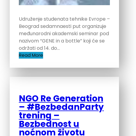
Udruženje studenata tehnike Evrope –
Beograd sedamnaesti put organizuje
međunarodni akademski seminar pod
nazivom “GENE in a bottle” koji će se
održati od 14. do…
Read More
NGO Re Generation
– #BezbedanParty
trening –
Bezbednost u
noćnom životu