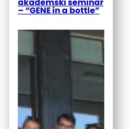
akademski seminar
– “GENE in a bottle”