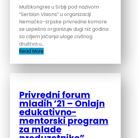
Multikongres u Srbiji pod nazivom
“Serbian Visions” u organizaciji
Nemačko-srpske privredne komore
se uspešno organizuje dugi niz godina
sa ciljem jačanja uloge civilnog
društva u…
Read More
Privredni forum
mladih ’21 – Onlajn
edukativno-
mentorski program
za mlade