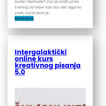
žurke i festivale? Ovo je onda pravi
trening za tebe! Kao što već sigurno
znaš, noćni život je…
Read More
Intergalaktički
online kurs
kreativnog pisanja
5.0