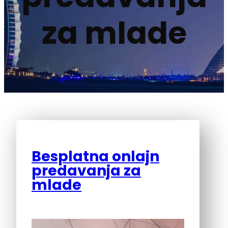
za mlade
Besplatna onlajn
predavanja za
mlade