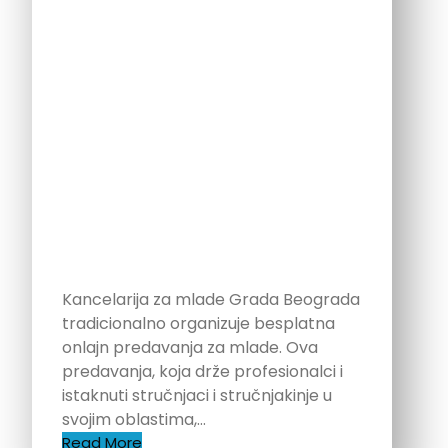
Kancelarija za mlade Grada Beograda
tradicionalno organizuje besplatna
onlajn predavanja za mlade. Ova
predavanja, koja drže profesionalci i
istaknuti stručnjaci i stručnjakinje u
svojim oblastima,…
Read More