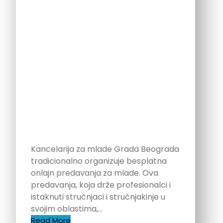
Kancelarija za mlade Grada Beograda
tradicionalno organizuje besplatna
onlajn predavanja za mlade. Ova
predavanja, koja drže profesionalci i
istaknuti stručnjaci i stručnjakinje u
svojim oblastima,…
Read More