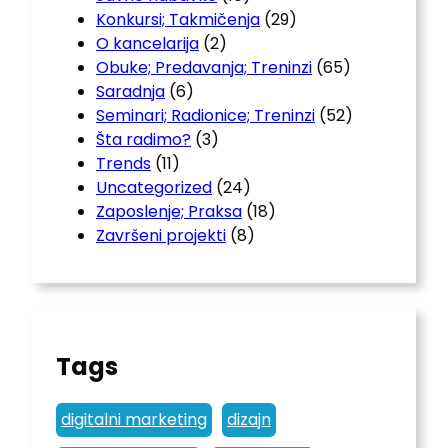
Konkursi; Takmičenja
(29)
O kancelarija
(2)
Obuke; Predavanja; Treninzi
(65)
Saradnja
(6)
Seminari; Radionice; Treninzi
(52)
Šta radimo?
(3)
Trends
(11)
Uncategorized
(24)
Zaposlenje; Praksa
(18)
Završeni projekti
(8)
Tags
digitalni marketing
dizajn