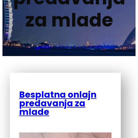
za mlade
Besplatna onlajn
predavanja za
mlade