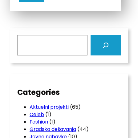
S
e
a
r
c
h
Categories
Aktuelni projekti
(65)
Celeb
(1)
Fashion
(1)
Gradska dešavanja
(44)
Javne nabavke
(10)