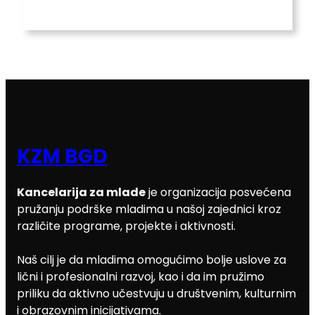
KZM BGD
Kancelarija za mlade
je organizacija posvećena
pružanju podrške mladima u našoj zajednici kroz
različite programe, projekte i aktivnosti.
Naš cilj je da mladima omogućimo bolje uslove za
lični i profesionalni razvoj, kao i da im pružimo
priliku da aktivno učestvuju u društvenim, kulturnim
i obrazovnim inicijativama.