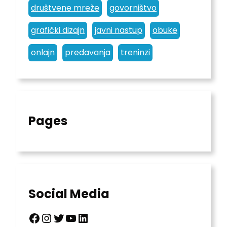
društvene mreže
govorništvo
grafički dizajn
javni nastup
obuke
onlajn
predavanja
treninzi
Pages
Social Media
Facebook
Instagram
Twitter
YouTube
LinkedIn